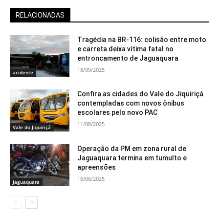
RELACIONADAS
Tragédia na BR-116: colisão entre moto
e carreta deixa vítima fatal no
entroncamento de Jaguaquara
18/09/2025
acidente
Confira as cidades do Vale do Jiquiriçá
contempladas com novos ônibus
escolares pelo novo PAC
11/08/2025
Vale do Jiquiriçá
Operação da PM em zona rural de
Jaguaquara termina em tumulto e
apreensões
16/06/2025
Jaguaquara