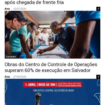
após chegada de frente fria
Ana
-
15/07/2026
0
Salvador
Obras do Centro de Controle de Operações
superam 60% de execução em Salvador
Ana
-
27/04/2026
0