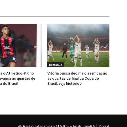
Destaque
ia o Athletico-PR no
Vitória busca décima classificação
avança às quartas de
às quartas de final da Copa do
a do Brasil
Brasil; veja histórico
© Rádio Interativa FM 96,5 – Mutuípe-BA | DoisR