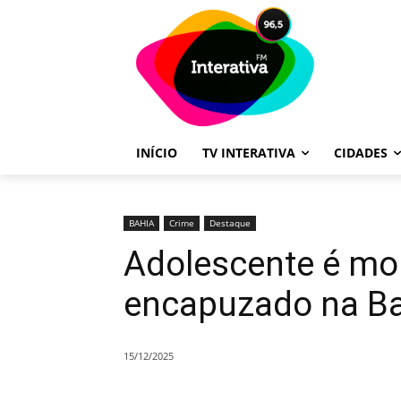
INÍCIO
TV INTERATIVA
CIDADES
BAHIA
Crime
Destaque
Adolescente é mor
encapuzado na B
15/12/2025