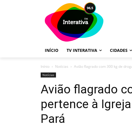
INÍCIO
TV INTERATIVA
CIDADES
Inínio
Notícias
Avião flagrado com 300 kg de droga
Notícias
Avião flagrado c
pertence à Igrej
Pará