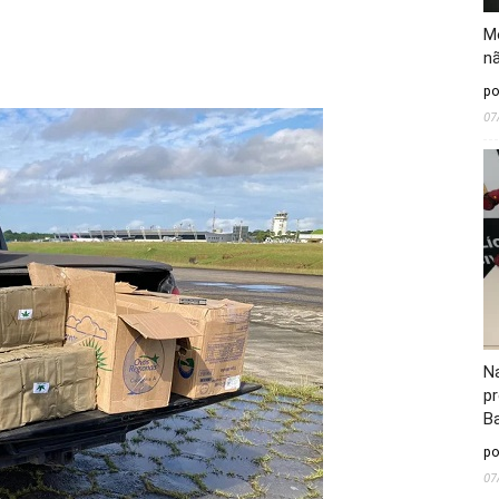
M
nã
po
07
N
pr
B
po
07