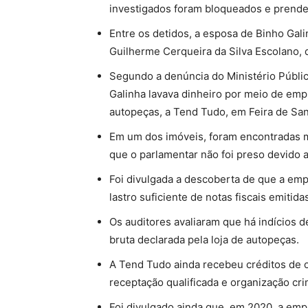
investigados foram bloqueados e prend
Entre os detidos, a esposa de Binho Gal
Guilherme Cerqueira da Silva Escolano
,
Segundo a denúncia do Ministério Públic
Galinha lavava dinheiro por meio de emp
autopeças, a Tend Tudo, em Feira de San
Em um dos imóveis, foram encontradas m
que o parlamentar não foi preso devido a
Foi divulgada a descoberta de que a em
lastro suficiente de notas fiscais emitida
Os auditores avaliaram que há indícios 
bruta declarada pela loja de autopeças.
A Tend Tudo ainda recebeu créditos de o
receptação qualificada e organização cri
Foi divulgado ainda que, em 2020, a empr