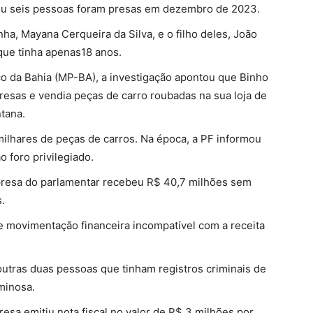
eu seis pessoas foram presas em dezembro de 2023.
inha,
Mayana Cerqueira da Silva
, e o filho deles,
João
 que tinha apenas18 anos
.
o da Bahia (MP-BA), a investigação apontou que Binho
resas e vendia peças de carro roubadas na sua loja de
tana.
ilhares de peças de carros.
Na época, a PF informou
o foro privilegiado
.
presa do parlamentar recebeu R$ 40,7 milhões sem
s.
de movimentação financeira incompatível com a receita
utras duas pessoas que tinham registros criminais de
minosa.
esa emitiu nota fiscal no valor de R$ 3 milhões por