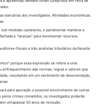
ca e apreensão também foram cumpridos em Feira de
vador.
as bancárias dos investigados. Atividades econômicas
as.
sob medidas cautelares, o parlamentar manteve a
fachada e “laranjas” para movimentar recursos.
uditores-fiscais e três analistas tributários da Receita
mico” porque essa expressão se refere a uma
ou enfraquecimento das normas, regras e valores que
ade, resultando em um sentimento de desorientação,
soas.
uará para apuração o possível envolvimento de outras
 pelos crimes cometidos, os investigados poderão
m ultrapassar 50 anos de reclusão.