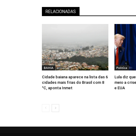
RELACIONADAS
BAHIA
Politíca
Cidade baiana aparece na lista das 6
Lula diz qu
cidades mais frias do Brasil com 8
meio a crise
°C, aponta Inmet
e EUA