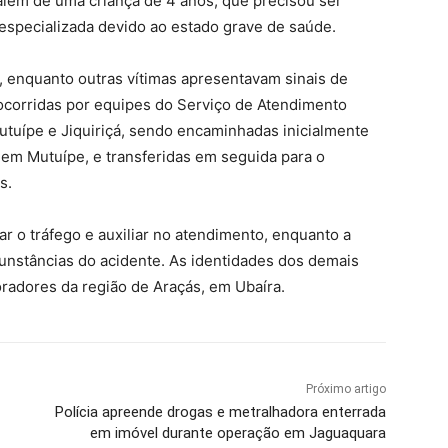
 além de uma criança de 4 anos, que precisou ser
especializada devido ao estado grave de saúde.
o, enquanto outras vítimas apresentavam sinais de
ocorridas por equipes do Serviço de Atendimento
uípe e Jiquiriçá, sendo encaminhadas inicialmente
 em Mutuípe, e transferidas em seguida para o
s.
lar o tráfego e auxiliar no atendimento, enquanto a
rcunstâncias do acidente. As identidades dos demais
radores da região de Araçás, em Ubaíra.
Próximo artigo
Polícia apreende drogas e metralhadora enterrada
em imóvel durante operação em Jaguaquara