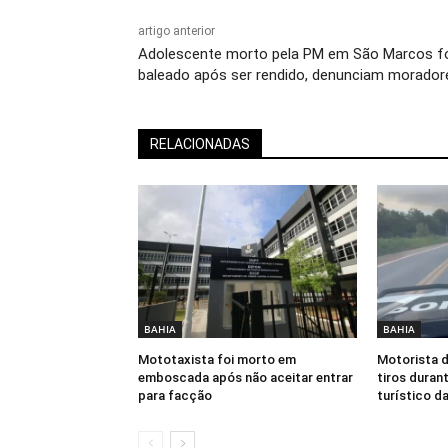
artigo anterior
Adolescente morto pela PM em São Marcos f
baleado após ser rendido, denunciam morador
RELACIONADAS
BAHIA
BAHIA
Mototaxista foi morto em
Motorista d
emboscada após não aceitar entrar
tiros duran
para facção
turístico da