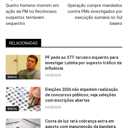
Quatro homens morrem em
Operação cumpre mandados
ação da PM no Recôncavo;
contra PMs investigados por
suspeitos tentavam
execução sumária no Sul
sequestro
baiano
RELACIONADAS
PF pede ao STF terceiro inquérito para
investigar Lulinha por suposto tráfico de
influência
04/08/2026
BRASIL
Eleições 2026 não impedem realização
de concursos públicos; veja seleções
com inscrições abertas
04/08/2026
BRASIL
Conta de luz terá cobrança extra em
agosto com manutenção da bandeira