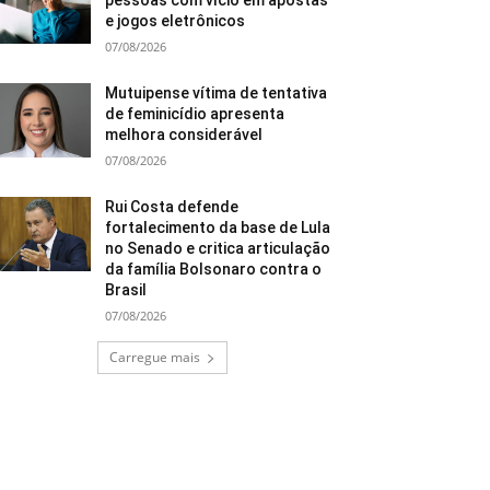
pessoas com vício em apostas
e jogos eletrônicos
07/08/2026
Mutuipense vítima de tentativa
de feminicídio apresenta
melhora considerável
07/08/2026
Rui Costa defende
fortalecimento da base de Lula
no Senado e critica articulação
da família Bolsonaro contra o
Brasil
07/08/2026
Carregue mais