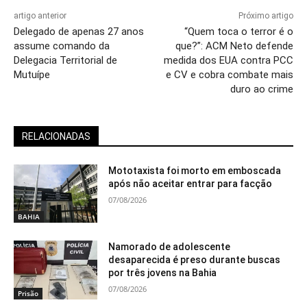
artigo anterior
Próximo artigo
Delegado de apenas 27 anos
“Quem toca o terror é o
assume comando da
que?”: ACM Neto defende
Delegacia Territorial de
medida dos EUA contra PCC
Mutuípe
e CV e cobra combate mais
duro ao crime
RELACIONADAS
Mototaxista foi morto em emboscada
após não aceitar entrar para facção
07/08/2026
BAHIA
Namorado de adolescente
desaparecida é preso durante buscas
por três jovens na Bahia
07/08/2026
Prisão