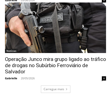
Gabrielle
-
05/06/2026
0
Notícias
Operação Junco mira grupo ligado ao tráfico
de drogas no Subúrbio Ferroviário de
Salvador
Gabrielle
-
20/05/2026
0
Carregue mais