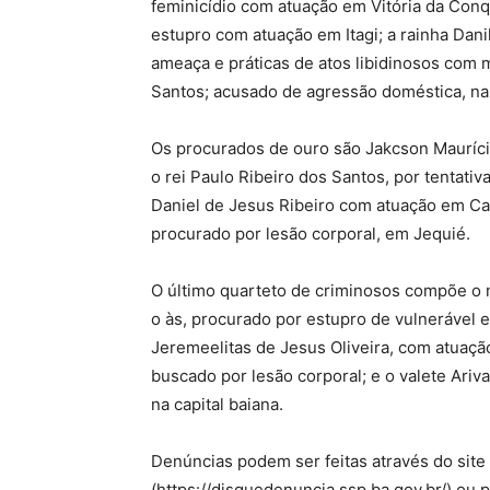
feminicídio com atuação em Vitória da Conqu
estupro com atuação em Itagi; a rainha Dan
ameaça e práticas de atos libidinosos com m
Santos; acusado de agressão doméstica, na 
Os procurados de ouro são Jakcson Mauríci
o rei Paulo Ribeiro dos Santos, por tentativ
Daniel de Jesus Ribeiro com atuação em Can
procurado por lesão corporal, em Jequié.
O último quarteto de criminosos compõe o n
o às, procurado por estupro de vulnerável 
Jeremeelitas de Jesus Oliveira, com atuaçã
buscado por lesão corporal; e o valete Ari
na capital baiana.
Denúncias podem ser feitas através do sit
(https://disquedenuncia.ssp.ba.gov.br/) ou 