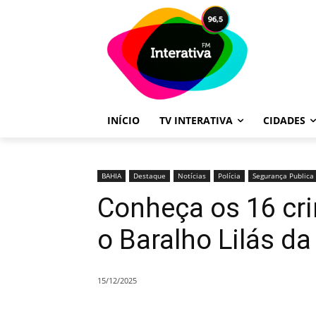
INÍCIO
TV INTERATIVA
CIDADES
BAHIA
Destaque
Notícias
Polícia
Segurança Publica
Conheça os 16 cr
o Baralho Lilás d
15/12/2025