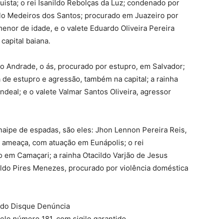
ista; o rei Isanildo Rebolças da Luz; condenado por
ilo Medeiros dos Santos; procurado em Juazeiro por
enor de idade, e o valete Eduardo Oliveira Pereira
capital baiana.
o Andrade, o ás, procurado por estupro, em Salvador;
a de estupro e agressão, também na capital; a rainha
deal; e o valete Valmar Santos Oliveira, agressor
aipe de espadas, são eles: Jhon Lennon Pereira Reis,
e ameaça, com atuação em Eunápolis; o rei
o em Camaçari; a rainha Otacildo Varjão de Jesus
valdo Pires Menezes, procurado por violência doméstica
e do Disque Denúncia
pelo número 181, com sigilo garantido