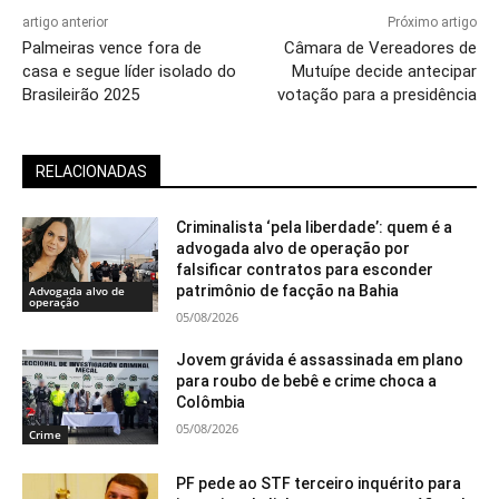
artigo anterior
Próximo artigo
Palmeiras vence fora de
Câmara de Vereadores de
casa e segue líder isolado do
Mutuípe decide antecipar
Brasileirão 2025
votação para a presidência
RELACIONADAS
Criminalista ‘pela liberdade’: quem é a
advogada alvo de operação por
falsificar contratos para esconder
patrimônio de facção na Bahia
Advogada alvo de
operação
05/08/2026
Jovem grávida é assassinada em plano
para roubo de bebê e crime choca a
Colômbia
05/08/2026
Crime
PF pede ao STF terceiro inquérito para