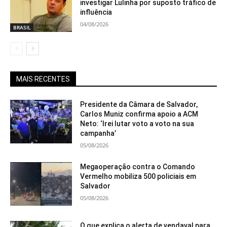
investigar Lulinha por suposto tráfico de
influência
04/08/2026
BRASIL
MAIS RECENTES
Presidente da Câmara de Salvador,
Carlos Muniz confirma apoio a ACM
Neto: ‘Irei lutar voto a voto na sua
campanha’
05/08/2026
Megaoperação contra o Comando
Vermelho mobiliza 500 policiais em
Salvador
05/08/2026
O que explica o alerta de vendaval para