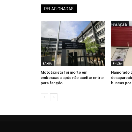
RELACIONADAS
BAHIA
Prisão
Mototaxista foi morto em
Namorado d
emboscada após não aceitar entrar
desaparecid
para facção
buscas por 