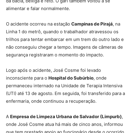
da bacia, bexiga e reto. O gari também voltou a se
alimentar e falar normalmente.
O acidente ocorreu na estação
Campinas de Pirajá
, na
Linha 1 do metrô, quando o trabalhador atravessou os
trilhos para tentar embarcar em um trem do outro lado e
não conseguiu chegar a tempo. Imagens de câmeras de
segurança registraram o momento do impacto.
Logo após o acidente, José Cosme foi levado
inconsciente para o
Hospital do Subúrbio
, onde
permaneceu internado na Unidade de Terapia Intensiva
(UTI) até 13 de agosto. Em seguida, foi transferido para a
enfermaria, onde continuou a recuperação.
A
Empresa de Limpeza Urbana de Salvador (Limpurb)
,
onde José Cosme atua há mais de cinco anos, informou
que tem prestado apoio ao funcionário desde o ocorrido.