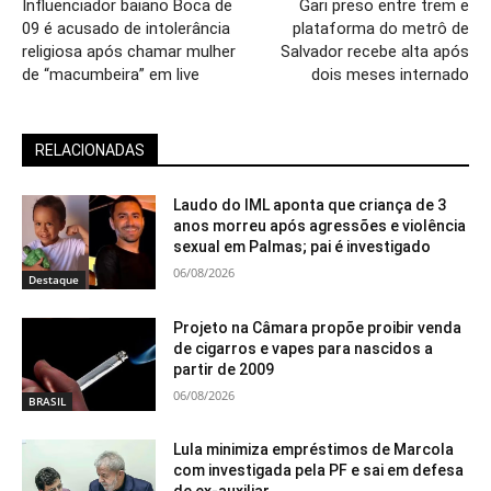
Influenciador baiano Boca de
Gari preso entre trem e
09 é acusado de intolerância
plataforma do metrô de
religiosa após chamar mulher
Salvador recebe alta após
de “macumbeira” em live
dois meses internado
RELACIONADAS
Laudo do IML aponta que criança de 3
anos morreu após agressões e violência
sexual em Palmas; pai é investigado
06/08/2026
Destaque
Projeto na Câmara propõe proibir venda
de cigarros e vapes para nascidos a
partir de 2009
06/08/2026
BRASIL
Lula minimiza empréstimos de Marcola
com investigada pela PF e sai em defesa