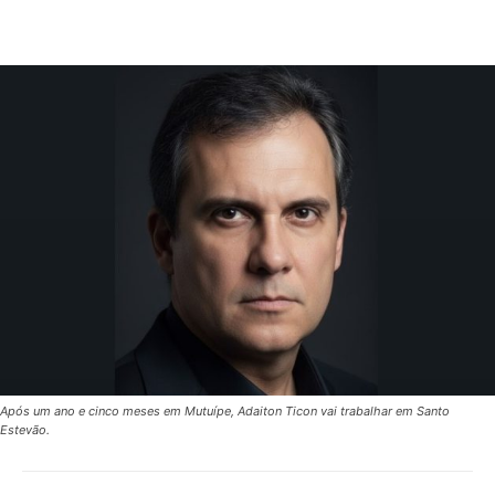
Após um ano e cinco meses em Mutuípe, Adaiton Ticon vai trabalhar em Santo
Estevão.