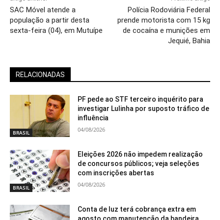
SAC Móvel atende a
Polícia Rodoviária Federal
população a partir desta
prende motorista com 15 kg
sexta-feira (04), em Mutuípe
de cocaína e munições em
Jequié, Bahia
RELACIONADAS
PF pede ao STF terceiro inquérito para
investigar Lulinha por suposto tráfico de
influência
04/08/2026
BRASIL
Eleições 2026 não impedem realização
de concursos públicos; veja seleções
com inscrições abertas
04/08/2026
BRASIL
Conta de luz terá cobrança extra em
agosto com manutenção da bandeira