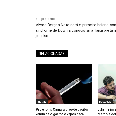
artigo anterior
Álvaro Borges Neto será o primeiro baiano co
síndrome de Down a conquistar a faixa preta 
jiu-jitsu
RELACIONADAS
BRASIL
Destaque
Projeto na Câmara propõe proibir
Lula minimi
venda de cigarros e vapes para
Marcola com