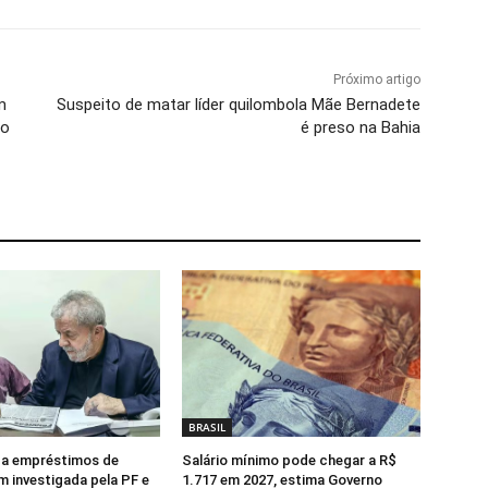
Próximo artigo
m
Suspeito de matar líder quilombola Mãe Bernadete
no
é preso na Bahia
BRASIL
za empréstimos de
Salário mínimo pode chegar a R$
 investigada pela PF e
1.717 em 2027, estima Governo