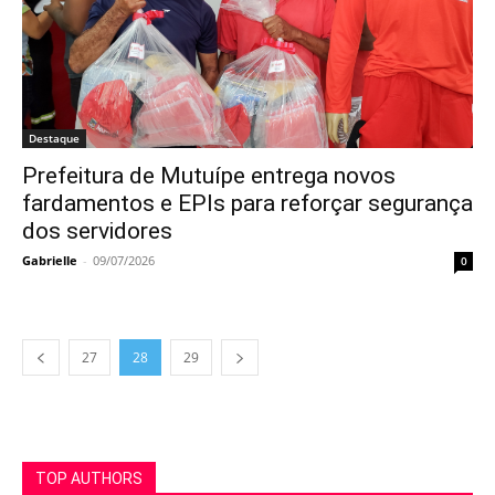
Destaque
Prefeitura de Mutuípe entrega novos
fardamentos e EPIs para reforçar segurança
dos servidores
Gabrielle
-
09/07/2026
0
27
28
29
TOP AUTHORS