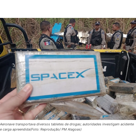
Aeronave transportava diversos tabletes de drogas; autoridades investigam acidente
e carga apreendida(Foto: Reprodução/ PM Alagoas)