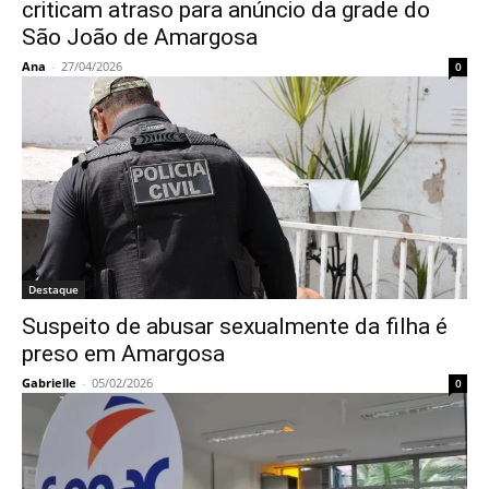
criticam atraso para anúncio da grade do
São João de Amargosa
Ana
-
27/04/2026
0
Destaque
Suspeito de abusar sexualmente da filha é
preso em Amargosa
Gabrielle
-
05/02/2026
0