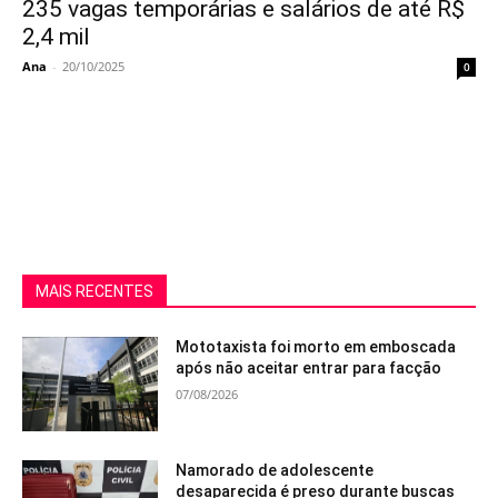
235 vagas temporárias e salários de até R$
2,4 mil
Ana
-
20/10/2025
0
MAIS RECENTES
Mototaxista foi morto em emboscada
após não aceitar entrar para facção
07/08/2026
Namorado de adolescente
desaparecida é preso durante buscas