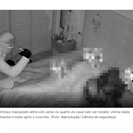
Intruso mascarado entra oito vezes no quarto do casal sem ser notado; vítima relata
trauma e medo após o ocorrido. (Foto: Reprodução/ Câmera de segurança)