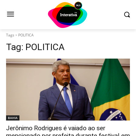
Tags
POLITICA
Tag:
POLITICA
BAHIA
Jerônimo Rodrigues é vaiado ao ser
mencionado por prefeita durante festival em