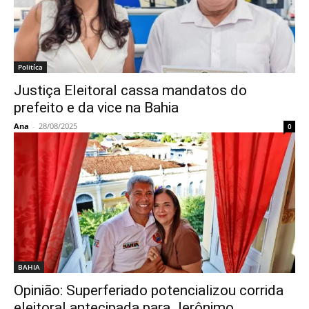
Politíca
Justiça Eleitoral cassa mandatos do
prefeito e da vice na Bahia
Ana
-
28/08/2025
0
BAHIA
Opinião: Superferiado potencializou corrida
eleitoral antecipada para Jerônimo