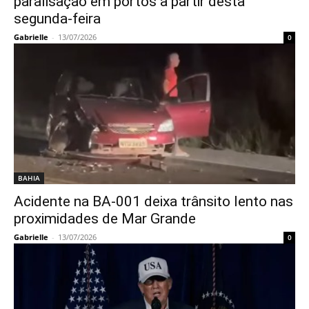
paralisação em portos a partir desta
segunda-feira
Gabrielle
-
13/07/2026
0
BAHIA
Acidente na BA-001 deixa trânsito lento nas
proximidades de Mar Grande
Gabrielle
-
13/07/2026
0