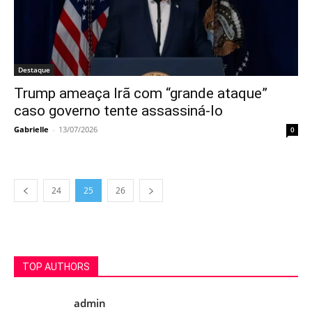
Destaque
Trump ameaça Irã com “grande ataque”
caso governo tente assassiná-lo
Gabrielle
-
13/07/2026
0
24
25
26
TOP AUTHORS
admin